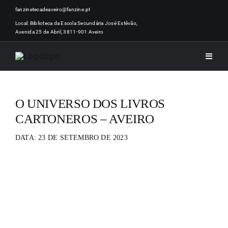
Skip
fanzinetecadeaveiro@fanzine.pt
to
Local: Biblioteca da Escola Secundária José Estêvão,
Avenida 25 de Abril, 3811-901 Aveiro
content
Toggle
Naviga
INÍCI
O UNIVERSO DOS LIVROS
CARTONEROS – AVEIRO
NOTÍ
DATA: 23 DE SETEMBRO DE 2023
ARTI
ACER
ZINEM