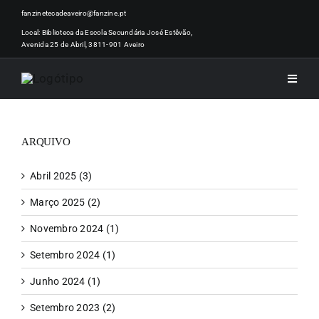
Skip
fanzinetecadeaveiro@fanzine.pt
to
Local: Biblioteca da Escola Secundária José Estêvão,
Avenida 25 de Abril, 3811-901 Aveiro
content
Toggle
Naviga
INÍCI
ARQUIVO
NOTÍ
Abril 2025 (3)
Março 2025 (2)
ARTI
Novembro 2024 (1)
Setembro 2024 (1)
ACER
Junho 2024 (1)
Setembro 2023 (2)
ZINEM