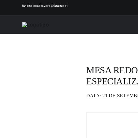
Skip
fanzinetecadeaveiro@fanzine.pt
to
content
MESA REDO
ESPECIALIZ
DATA: 21 DE SETEMB