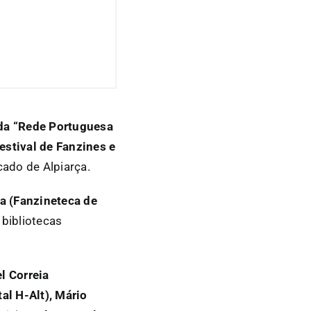
a “Rede Portuguesa
estival de Fanzines e
cado de Alpiarça.
a (Fanzineteca de
 bibliotecas
l Correia
al H-Alt), Mário