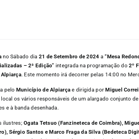
a
no Sábado dia
21 de Setembro de 2024
a
“Mesa Redond
ializadas – 2ª Edição”
integrada na programação do
2º F
Alpiarça
. Este momento irá decorrer pelas 14:00 no Mer
da pelo
Município de Alpiarça
e dirigida por
Miguel Correi
local os vários responsáveis de um alargado conjunto de
es e à banda desenhada.
 ilustres;
Ogata Tetsuo (Fanzineteca de Coimbra), Migue
o), Sérgio Santos e Marco Fraga da Silva (Bedeteca Digit