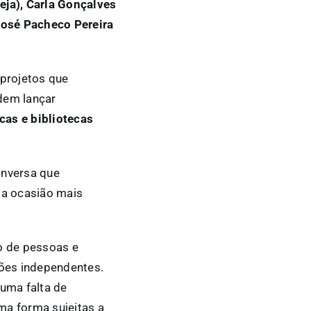
eja), Carla Gonçalves
 José Pacheco Pereira
 projetos que
dem lançar
cas e bibliotecas
conversa que
ta ocasião mais
o de pessoas e
ões independentes.
guma falta de
uma forma sujeitas a