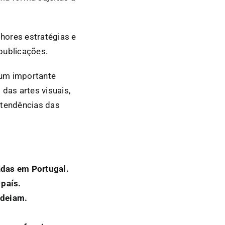
lhores estratégias e
publicações.
 um importante
das artes visuais,
 tendências das
zadas em Portugal.
 país.
odeiam.