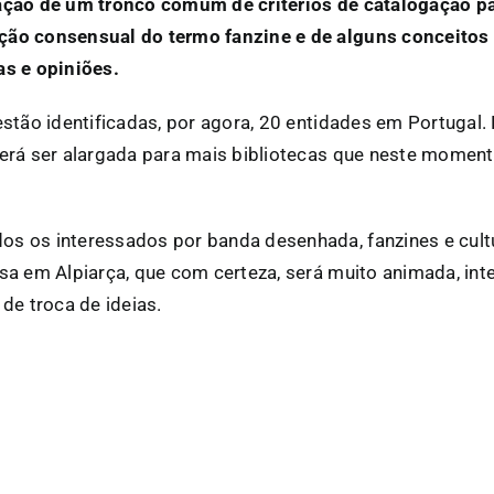
iação de um tronco comum de critérios de catalogação pa
ição consensual do termo fanzine e de alguns conceito
as e opiniões.
 estão identificadas, por agora, 20 entidades em Portugal.
oderá ser alargada para mais bibliotecas que neste momen
os os interessados por banda desenhada, fanzines e cultu
rsa em Alpiarça, que com certeza, será muito animada, in
e troca de ideias.