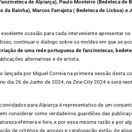
Fanzineteca de Alpiarça), Paulo Monteiro (Bedeteca de B
as da Rainha), Marcos Farrajota ( Bedeteca de Lisboa) e
 excelente ocasião para cada interveniente apresentar os
disso, continuar o diálogo sobre os moldes em que se po
criação de uma rede portuguesa de fanzinetecas, bedete
licações alternativas e de artista.
sido lançada por Miguel Correia na primeira sessão desta 
no dia 26 de Junho de 2024, na Zine City 2024 e será nes
 convidados para Alpiarça é representativo de um conjunt
dem considerar como verdadeiros guardiões das publicaç
atureza efémera e livre, e por essa mesma razão e por al
nição de critérios de arquivo e catalogação estão, de alg