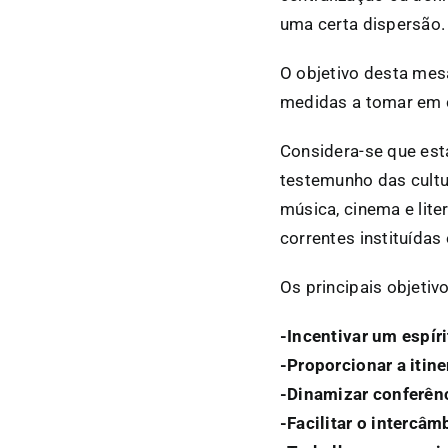
uma certa dispersão.
O objetivo desta mesa
medidas a tomar em c
Considera-se que esta
testemunho das cultur
música, cinema e lit
correntes instituída
Os principais objetiv
-Incentivar um espír
-Proporcionar a itin
-Dinamizar conferênc
-Facilitar o intercâ