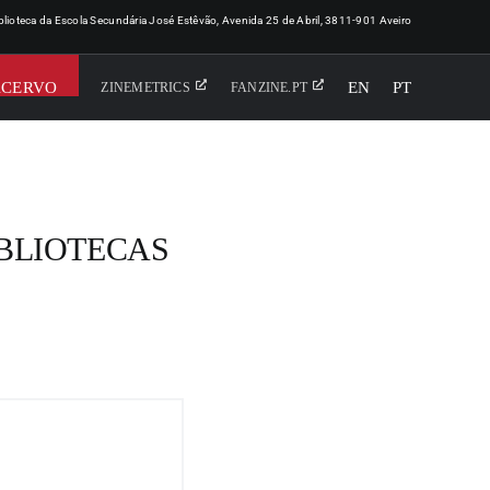
iblioteca da Escola Secundária José Estêvão, Avenida 25 de Abril, 3811-901 Aveiro
ACERVO
EN
PT
ZINEMETRICS
FANZINE.PT
BLIOTECAS