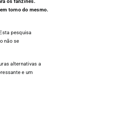
ra os fanzines.
s em torno do mesmo.
 Esta pesquisa
to não se
ras alternativas a
teressante e um