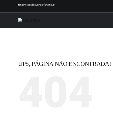
Skip
fanzinetecadeaveiro@fanzine.pt
to
content
UPS, PÁGINA NÃO ENCONTRADA!
404