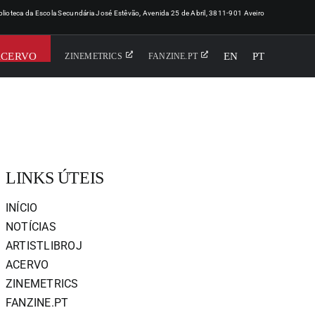
iblioteca da Escola Secundária José Estêvão, Avenida 25 de Abril, 3811-901 Aveiro
ACERVO
EN
PT
ZINEMETRICS
FANZINE.PT
LINKS ÚTEIS
INÍCIO
NOTÍCIAS
ARTISTLIBROJ
ACERVO
ZINEMETRICS
FANZINE.PT