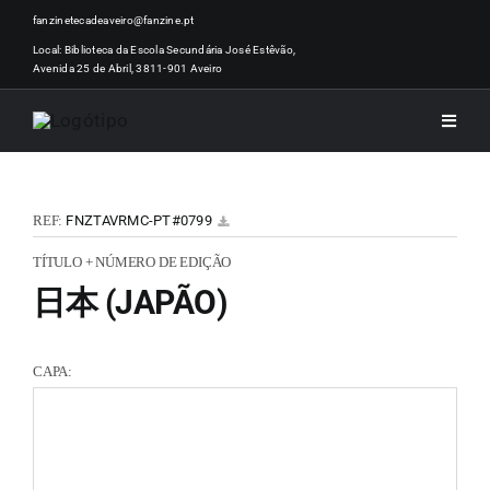
Skip
fanzinetecadeaveiro@fanzine.pt
to
Local: Biblioteca da Escola Secundária José Estêvão,
Avenida 25 de Abril, 3811-901 Aveiro
content
Toggle
Naviga
INÍCI
REF:
FNZTAVRMC-PT#0799
NOTÍ
TÍTULO + NÚMERO DE EDIÇÃO
日本 (JAPÃO)
ARTI
CAPA:
ACER
ZINEM