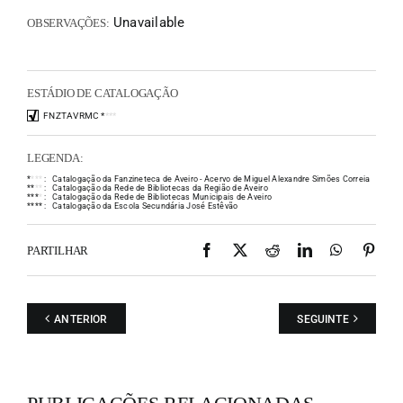
Unavailable
OBSERVAÇÕES:
ESTÁDIO DE CATALOGAÇÃO
FNZTAVRMC
*
*
*
*
LEGENDA:
*
*
*
*
:
Catalogação da Fanzineteca de Aveiro - Acervo de Miguel Alexandre Simões Correia
*
*
*
*
:
Catalogação da Rede de Bibliotecas da Região de Aveiro
*
*
*
*
:
Catalogação da Rede de Bibliotecas Municipais de Aveiro
*
*
*
*
:
Catalogação da Escola Secundária José Estêvão
Facebook
X
Reddit
LinkedIn
WhatsAp
Pint
PARTILHAR
ANTERIOR
SEGUINTE