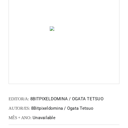
FANZIN
EN
PT
8BITPIXELDOMINA / OGATA TETSUO
EDITOR/A:
8Bitpixeldomina / Ogata Tetsuo
AUTOR/ES:
Unavailable
MÊS + ANO: