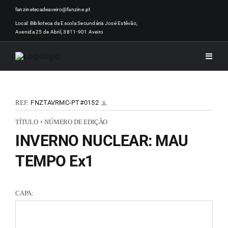
Skip
fanzinetecadeaveiro@fanzine.pt
to
Local: Biblioteca da Escola Secundária José Estêvão,
Avenida 25 de Abril, 3811-901 Aveiro
content
Toggle
Naviga
INÍCI
REF:
FNZTAVRMC-PT#0152
NOTÍ
TÍTULO + NÚMERO DE EDIÇÃO
INVERNO NUCLEAR: MAU
ARTI
TEMPO Ex1
ACER
CAPA:
ZINEM