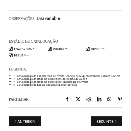
Unavailable
OBSERVAÇÕES:
ESTÁDIO DE CATALOGAÇÃO
FNZTAVRMC
*
*
*
*
RBCIRA
*
*
*
*
RBMA
*
*
*
*
BESJE
*
*
*
*
LEGENDA:
*
*
*
*
:
Catalogação da Fanzineteca de Aveiro - Acervo de Miguel Alexandre Simões Correia
*
*
*
*
:
Catalogação da Rede de Bibliotecas da Região de Aveiro
*
*
*
*
:
Catalogação da Rede de Bibliotecas Municipais de Aveiro
*
*
*
*
:
Catalogação da Escola Secundária José Estêvão
Facebook
X
Reddit
LinkedIn
WhatsAp
Pint
PARTILHAR
ANTERIOR
SEGUINTE