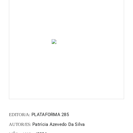
FANZIN
EN
PT
PLATAFORMA 285
EDITOR/A:
Patrícia Azevedo Da Silva
AUTOR/ES: