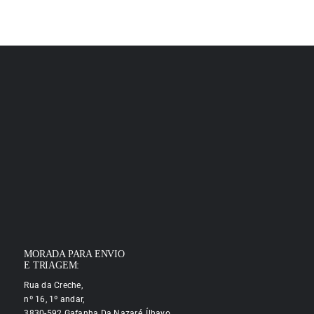
MORADA PARA ENVIO
E TRIAGEM:
Rua da Creche,
nº 16, 1º andar,
3830-592 Gafanha Da Nazaré, Ílhavo