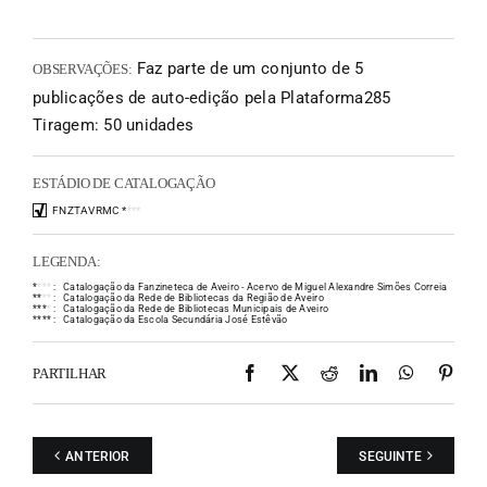
Faz parte de um conjunto de 5
OBSERVAÇÕES:
publicações de auto-edição pela Plataforma285
Tiragem: 50 unidades
ESTÁDIO DE CATALOGAÇÃO
FNZTAVRMC
*
*
*
*
LEGENDA:
*
*
*
*
:
Catalogação da Fanzineteca de Aveiro - Acervo de Miguel Alexandre Simões Correia
*
*
*
*
:
Catalogação da Rede de Bibliotecas da Região de Aveiro
*
*
*
*
:
Catalogação da Rede de Bibliotecas Municipais de Aveiro
*
*
*
*
:
Catalogação da Escola Secundária José Estêvão
Facebook
X
Reddit
LinkedIn
WhatsAp
Pint
PARTILHAR
ANTERIOR
SEGUINTE