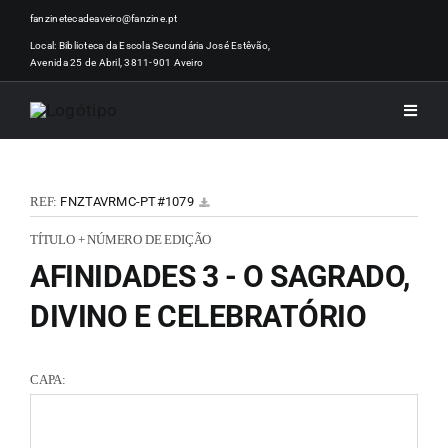
Skip
fanzinetecadeaveiro@fanzine.pt
to
Local: Biblioteca da Escola Secundária José Estêvão,
Avenida 25 de Abril, 3811-901 Aveiro
content
Toggle
Naviga
INÍCI
REF:
FNZTAVRMC-PT#1079
NOTÍ
TÍTULO + NÚMERO DE EDIÇÃO
AFINIDADES 3 - O SAGRADO,
ARTI
DIVINO E CELEBRATÓRIO
ACER
CAPA:
ZINEM