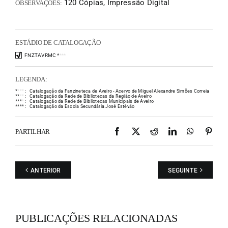
120 Cópias, Impressão Digital
OBSERVAÇÕES:
ESTÁDIO DE CATALOGAÇÃO
FNZTAVRMC
*
*
*
*
LEGENDA:
*
*
*
*
:
Catalogação da Fanzineteca de Aveiro - Acervo de Miguel Alexandre Simões Correia
*
*
*
*
:
Catalogação da Rede de Bibliotecas da Região de Aveiro
*
*
*
*
:
Catalogação da Rede de Bibliotecas Municipais de Aveiro
*
*
*
*
:
Catalogação da Escola Secundária José Estêvão
Facebook
X
Reddit
LinkedIn
WhatsAp
Pint
PARTILHAR
ANTERIOR
SEGUINTE
PUBLICAÇÕES RELACIONADAS