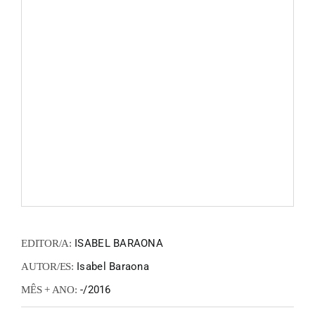
FANZIN
EN
PT
ISABEL BARAONA
EDITOR/A:
Isabel Baraona
AUTOR/ES:
-/2016
MÊS + ANO: