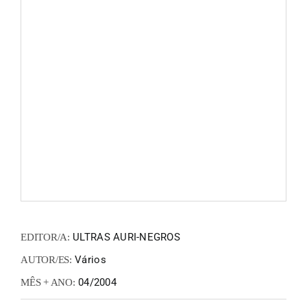
FANZIN
EN
PT
ULTRAS AURI-NEGROS
EDITOR/A:
Vários
AUTOR/ES:
04/2004
MÊS + ANO: