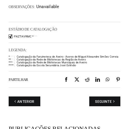
Unavailable
OBSERVAÇÕES:
ESTÁDIO DE CATALOGAÇÃO
FNZTAVRMC
*
*
*
*
LEGENDA:
*
*
*
*
:
Catalogação da Fanzineteca de Aveiro - Acervo de Miguel Alexandre Simões Correia
*
*
*
*
:
Catalogação da Rede de Bibliotecas da Região de Aveiro
*
*
*
*
:
Catalogação da Rede de Bibliotecas Municipais de Aveiro
*
*
*
*
:
Catalogação da Escola Secundária José Estêvão
Facebook
X
Reddit
LinkedIn
WhatsAp
Pint
PARTILHAR
ANTERIOR
SEGUINTE
PUBLICAÇÕES RELACIONADAS