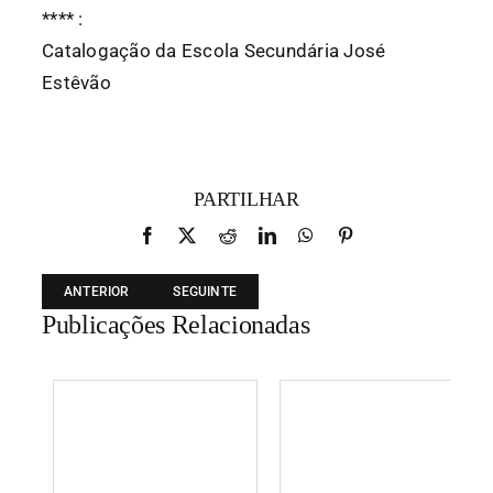
*
*
*
*
:
Catalogação da Escola Secundária José
Estêvão
PARTILHAR
Facebook
X
Reddit
LinkedIn
WhatsApp
Pinterest
ANTERIOR
SEGUINTE
Publicações Relacionadas