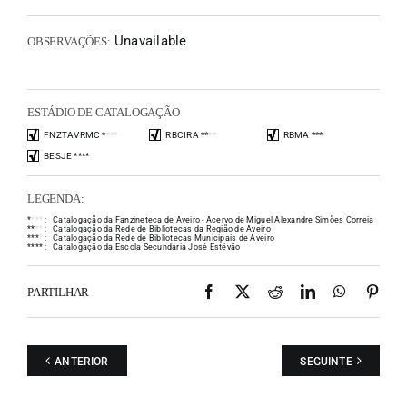
Unavailable
OBSERVAÇÕES:
ESTÁDIO DE CATALOGAÇÃO
FNZTAVRMC
*
*
*
*
RBCIRA
*
*
*
*
RBMA
*
*
*
*
BESJE
*
*
*
*
LEGENDA:
*
*
*
*
:
Catalogação da Fanzineteca de Aveiro - Acervo de Miguel Alexandre Simões Correia
*
*
*
*
:
Catalogação da Rede de Bibliotecas da Região de Aveiro
*
*
*
*
:
Catalogação da Rede de Bibliotecas Municipais de Aveiro
*
*
*
*
:
Catalogação da Escola Secundária José Estêvão
Facebook
X
Reddit
LinkedIn
WhatsAp
Pint
PARTILHAR
ANTERIOR
SEGUINTE