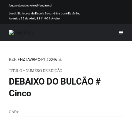
Skip
fanzinetecadeaveiro@fanzine.pt
to
Local: Biblioteca da Escola Secundária José Estêvão,
Avenida 25 de Abril, 3811-901 Aveiro
content
Toggle
Naviga
INÍCI
REF:
FNZTAVRMC-PT#0046
NOTÍ
TÍTULO + NÚMERO DE EDIÇÃO
DEBAIXO DO BULCÃO #
ARTI
Cinco
ACER
CAPA:
ZINEM