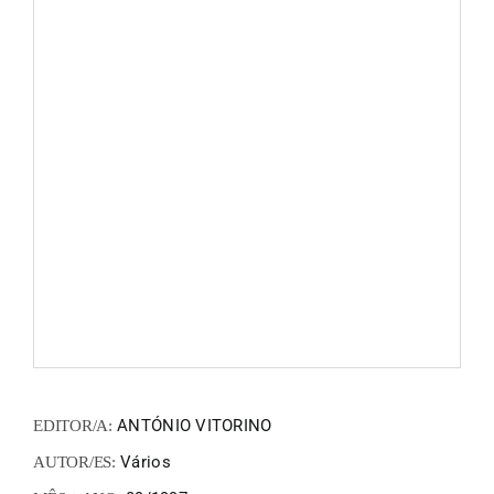
FANZIN
EN
PT
ANTÓNIO VITORINO
EDITOR/A:
Vários
AUTOR/ES: