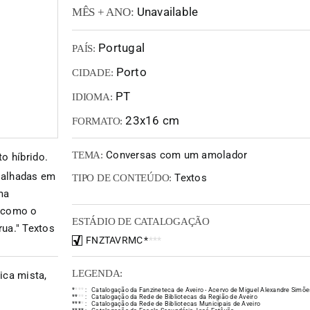
Unavailable
MÊS + ANO:
Portugal
PAÍS:
Porto
CIDADE:
PT
IDIOMA:
23x16 cm
FORMATO:
Conversas com um amolador
TEMA:
o híbrido.
palhadas em
Textos
TIPO DE CONTEÚDO:
ma
, como o
ESTÁDIO DE CATALOGAÇÃO
ua." Textos
FNZTAVRMC
*
*
*
*
LEGENDA:
ica mista,
*
*
*
*
:
Catalogação da Fanzineteca de Aveiro - Acervo de Miguel Alexandre Simõe
*
*
*
*
:
Catalogação da Rede de Bibliotecas da Região de Aveiro
*
*
*
*
:
Catalogação da Rede de Bibliotecas Municipais de Aveiro