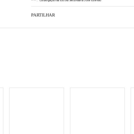
*
*
*
*
:
Catalogação da Escola Secundária José Estêvão
PARTILHAR