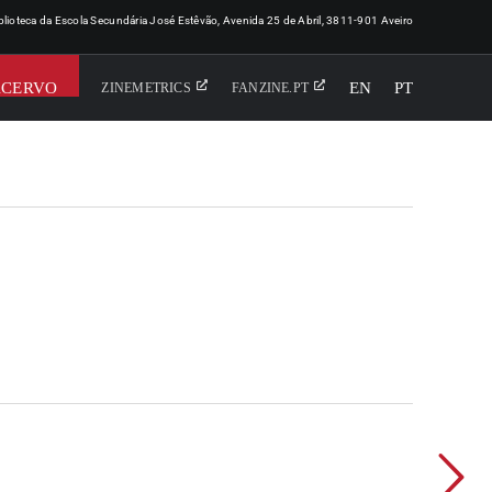
iblioteca da Escola Secundária José Estêvão, Avenida 25 de Abril, 3811-901 Aveiro
ACERVO
EN
PT
ZINEMETRICS
FANZINE.PT