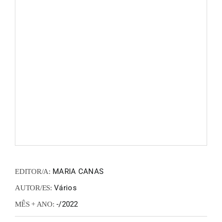
FANZIN
EN
PT
MARIA CANAS
EDITOR/A:
Vários
AUTOR/ES:
-/2022
MÊS + ANO: