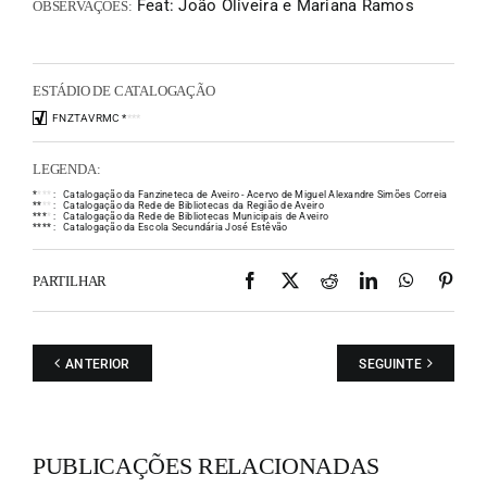
Feat: João Oliveira e Mariana Ramos
OBSERVAÇÕES:
ESTÁDIO DE CATALOGAÇÃO
FNZTAVRMC
*
*
*
*
LEGENDA:
*
*
*
*
:
Catalogação da Fanzineteca de Aveiro - Acervo de Miguel Alexandre Simões Correia
*
*
*
*
:
Catalogação da Rede de Bibliotecas da Região de Aveiro
*
*
*
*
:
Catalogação da Rede de Bibliotecas Municipais de Aveiro
*
*
*
*
:
Catalogação da Escola Secundária José Estêvão
Facebook
X
Reddit
LinkedIn
WhatsAp
Pint
PARTILHAR
ANTERIOR
SEGUINTE
PUBLICAÇÕES RELACIONADAS