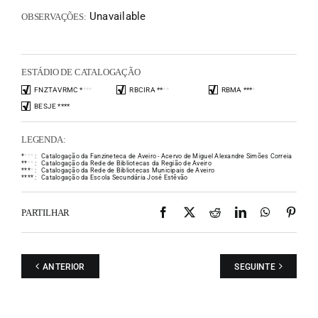
Unavailable
OBSERVAÇÕES:
ESTÁDIO DE CATALOGAÇÃO
FNZTAVRMC
*
*
*
*
RBCIRA
*
*
*
*
RBMA
*
*
*
*
BESJE
*
*
*
*
LEGENDA:
*
*
*
*
:
Catalogação da Fanzineteca de Aveiro - Acervo de Miguel Alexandre Simões Correia
*
*
*
*
:
Catalogação da Rede de Bibliotecas da Região de Aveiro
*
*
*
*
:
Catalogação da Rede de Bibliotecas Municipais de Aveiro
*
*
*
*
:
Catalogação da Escola Secundária José Estêvão
Facebook
X
Reddit
LinkedIn
WhatsAp
Pint
PARTILHAR
ANTERIOR
SEGUINTE