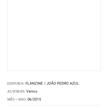
FANZIN
EN
PT
FLANZINE / JOÃO PEDRO AZUL
EDITOR/A:
Vários
AUTOR/ES:
06/2015
MÊS + ANO: