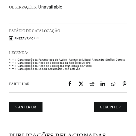
Unavailable
OBSERVAÇÕES:
ESTÁDIO DE CATALOGAÇÃO
FNZTAVRMC
*
*
*
*
LEGENDA:
*
*
*
*
:
Catalogação da Fanzineteca de Aveiro - Acervo de Miguel Alexandre Simões Correia
*
*
*
*
:
Catalogação da Rede de Bibliotecas da Região de Aveiro
*
*
*
*
:
Catalogação da Rede de Bibliotecas Municipais de Aveiro
*
*
*
*
:
Catalogação da Escola Secundária José Estêvão
Facebook
X
Reddit
LinkedIn
WhatsAp
Pint
PARTILHAR
ANTERIOR
SEGUINTE
PUBLICAÇÕES RELACIONADAS