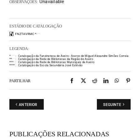
Unavailable
OBSERVAÇÕES:
ESTÁDIO DE CATALOGAÇÃO
FNZTAVRMC
*
*
*
*
LEGENDA:
*
*
*
*
:
Catalogação da Fanzineteca de Aveiro - Acervo de Miguel Alexandre Simões Correia
*
*
*
*
:
Catalogação da Rede de Bibliotecas da Região de Aveiro
*
*
*
*
:
Catalogação da Rede de Bibliotecas Municipais de Aveiro
*
*
*
*
:
Catalogação da Escola Secundária José Estêvão
Facebook
X
Reddit
LinkedIn
WhatsAp
Pint
PARTILHAR
ANTERIOR
SEGUINTE
PUBLICAÇÕES RELACIONADAS