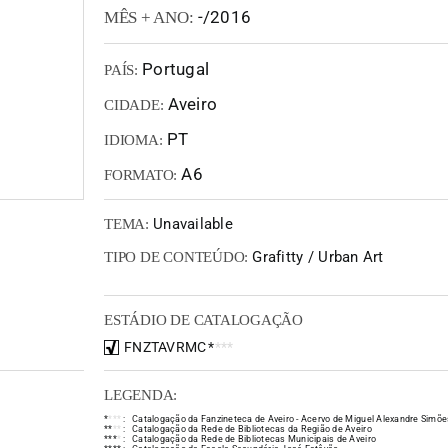
-/2016
MÊS + ANO:
Portugal
PAÍS:
Aveiro
CIDADE:
PT
IDIOMA:
A6
FORMATO:
Unavailable
TEMA:
Grafitty / Urban Art
TIPO DE CONTEÚDO:
ESTÁDIO DE CATALOGAÇÃO
FNZTAVRMC
*
*
*
*
LEGENDA:
*
*
*
*
:
Catalogação da Fanzineteca de Aveiro - Acervo de Miguel Alexandre Simõe
*
*
*
*
:
Catalogação da Rede de Bibliotecas da Região de Aveiro
*
*
*
*
:
Catalogação da Rede de Bibliotecas Municipais de Aveiro