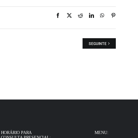
Facebook
X
Reddit
LinkedIn
WhatsApp
Pinterest
SEGUINTE
HORÁRIO PARA
MENU:
CONSULTA PRESENCIAL: