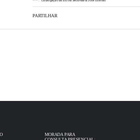
*
*
*
*
:
Catalogação da Escola Secundária José Estêvão
PARTILHAR
IO
MORADA PARA
CONSULTA PRESENCIAL: