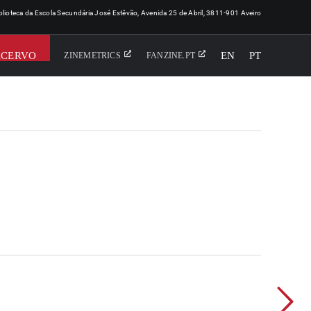
iblioteca da Escola Secundária José Estêvão, Avenida 25 de Abril, 3811-901 Aveiro
ACERVO
EN
PT
ZINEMETRICS
FANZINE.PT