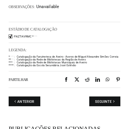
Unavailable
OBSERVAÇÕES:
ESTÁDIO DE CATALOGAÇÃO
FNZTAVRMC
*
*
*
*
LEGENDA:
*
*
*
*
:
Catalogação da Fanzineteca de Aveiro - Acervo de Miguel Alexandre Simões Correia
*
*
*
*
:
Catalogação da Rede de Bibliotecas da Região de Aveiro
*
*
*
*
:
Catalogação da Rede de Bibliotecas Municipais de Aveiro
*
*
*
*
:
Catalogação da Escola Secundária José Estêvão
Facebook
X
Reddit
LinkedIn
WhatsAp
Pint
PARTILHAR
ANTERIOR
SEGUINTE
PUBLICAÇÕES RELACIONADAS