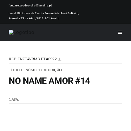
Skip
fanzinetecadeaveiro@fanzine.pt
to
Local: Biblioteca da Escola Secundária José Estêvão,
Avenida 25 de Abril, 3811-901 Aveiro
content
Toggle
Naviga
INÍCI
REF:
FNZTAVRMC-PT#0922
NOTÍ
TÍTULO + NÚMERO DE EDIÇÃO
NO NAME AMOR #14
ARTI
CAPA:
ACER
ZINEM