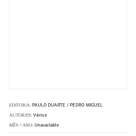
FANZIN
EN
PT
PAULO DUARTE / PEDRO MIGUEL
EDITOR/A:
Vários
AUTOR/ES:
Unavailable
MÊS + ANO: