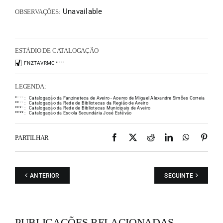
Unavailable
OBSERVAÇÕES:
ESTÁDIO DE CATALOGAÇÃO
FNZTAVRMC
*
*
*
*
LEGENDA:
*
*
*
*
:
Catalogação da Fanzineteca de Aveiro - Acervo de Miguel Alexandre Simões Correia
*
*
*
*
:
Catalogação da Rede de Bibliotecas da Região de Aveiro
*
*
*
*
:
Catalogação da Rede de Bibliotecas Municipais de Aveiro
*
*
*
*
:
Catalogação da Escola Secundária José Estêvão
Facebook
X
Reddit
LinkedIn
WhatsAp
Pint
PARTILHAR
ANTERIOR
SEGUINTE
PUBLICAÇÕES RELACIONADAS