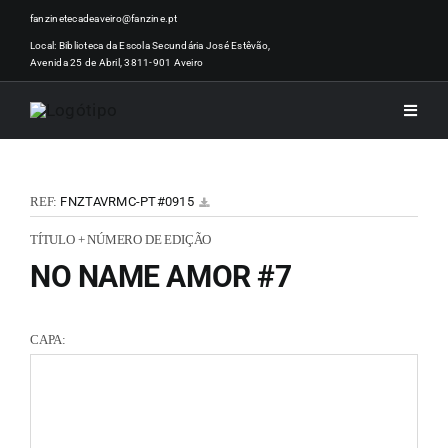
Skip
fanzinetecadeaveiro@fanzine.pt
to
Local: Biblioteca da Escola Secundária José Estêvão,
Avenida 25 de Abril, 3811-901 Aveiro
content
Toggle
Naviga
INÍCI
REF:
FNZTAVRMC-PT#0915
NOTÍ
TÍTULO + NÚMERO DE EDIÇÃO
NO NAME AMOR #7
ARTI
CAPA:
ACER
ZINEM