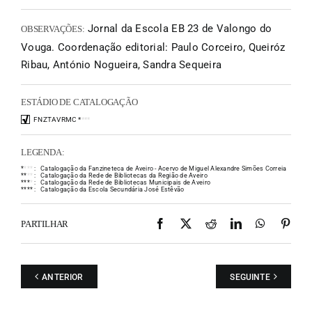
Jornal da Escola EB 23 de Valongo do
OBSERVAÇÕES:
Vouga. Coordenação editorial: Paulo Corceiro, Queiróz
Ribau, António Nogueira, Sandra Sequeira
ESTÁDIO DE CATALOGAÇÃO
FNZTAVRMC
*
*
*
*
LEGENDA:
*
*
*
*
:
Catalogação da Fanzineteca de Aveiro - Acervo de Miguel Alexandre Simões Correia
*
*
*
*
:
Catalogação da Rede de Bibliotecas da Região de Aveiro
*
*
*
*
:
Catalogação da Rede de Bibliotecas Municipais de Aveiro
*
*
*
*
:
Catalogação da Escola Secundária José Estêvão
Facebook
X
Reddit
LinkedIn
WhatsAp
Pint
PARTILHAR
ANTERIOR
SEGUINTE