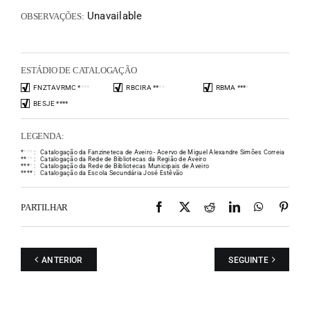
Unavailable
OBSERVAÇÕES:
ESTÁDIO DE CATALOGAÇÃO
FNZTAVRMC
*
*
*
*
RBCIRA
*
*
*
*
RBMA
*
*
*
*
BESJE
*
*
*
*
LEGENDA:
*
*
*
*
:
Catalogação da Fanzineteca de Aveiro - Acervo de Miguel Alexandre Simões Correia
*
*
*
*
:
Catalogação da Rede de Bibliotecas da Região de Aveiro
*
*
*
*
:
Catalogação da Rede de Bibliotecas Municipais de Aveiro
*
*
*
*
:
Catalogação da Escola Secundária José Estêvão
Facebook
X
Reddit
LinkedIn
WhatsAp
Pint
PARTILHAR
ANTERIOR
SEGUINTE