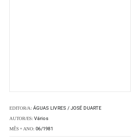
FANZIN
EN
PT
ÁGUAS LIVRES / JOSÉ DUARTE
EDITOR/A:
Vários
AUTOR/ES:
06/1981
MÊS + ANO: