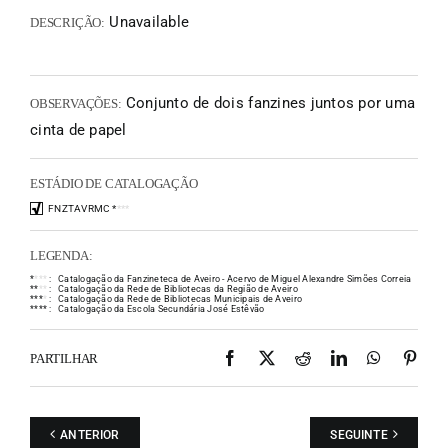
Unavailable
DESCRIÇÃO:
Conjunto de dois fanzines juntos por uma
OBSERVAÇÕES:
cinta de papel
ESTÁDIO DE CATALOGAÇÃO
FNZTAVRMC
*
*
*
*
LEGENDA:
*
*
*
*
:
Catalogação da Fanzineteca de Aveiro - Acervo de Miguel Alexandre Simões Correia
*
*
*
*
:
Catalogação da Rede de Bibliotecas da Região de Aveiro
*
*
*
*
:
Catalogação da Rede de Bibliotecas Municipais de Aveiro
*
*
*
*
:
Catalogação da Escola Secundária José Estêvão
Facebook
X
Reddit
LinkedIn
WhatsAp
Pint
PARTILHAR
ANTERIOR
SEGUINTE