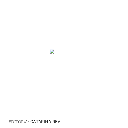
FANZIN
EN
PT
CATARINA REAL
EDITOR/A: