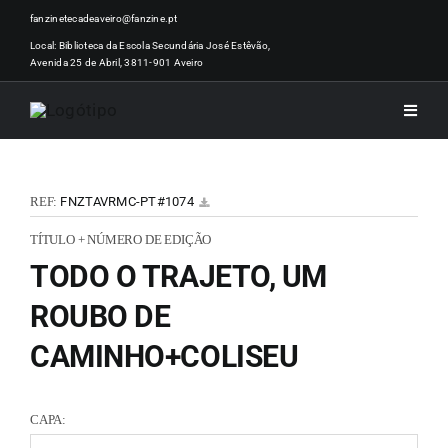
Skip
fanzinetecadeaveiro@fanzine.pt
to
Local: Biblioteca da Escola Secundária José Estêvão,
Avenida 25 de Abril, 3811-901 Aveiro
content
Toggle
Naviga
INÍCI
REF:
FNZTAVRMC-PT#1074
NOTÍ
TÍTULO + NÚMERO DE EDIÇÃO
TODO O TRAJETO, UM
ARTI
ROUBO DE
CAMINHO+COLISEU
ACER
CAPA:
ZINEM