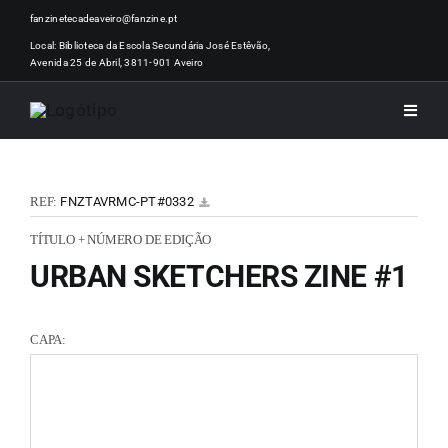
Skip
fanzinetecadeaveiro@fanzine.pt
to
Local: Biblioteca da Escola Secundária José Estêvão,
Avenida 25 de Abril, 3811-901 Aveiro
content
Toggle
Naviga
INÍCI
REF:
FNZTAVRMC-PT#0332
NOTÍ
TÍTULO + NÚMERO DE EDIÇÃO
URBAN SKETCHERS ZINE #1
ARTI
CAPA:
ACER
ZINEM