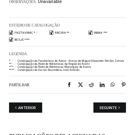
Unavailable
OBSERVAÇÕES:
ESTÁDIO DE CATALOGAÇÃO
FNZTAVRMC
*
*
*
*
RBCIRA
*
*
*
*
RBMA
*
*
*
*
BESJE
*
*
*
*
LEGENDA:
*
*
*
*
:
Catalogação da Fanzineteca de Aveiro - Acervo de Miguel Alexandre Simões Correia
*
*
*
*
:
Catalogação da Rede de Bibliotecas da Região de Aveiro
*
*
*
*
:
Catalogação da Rede de Bibliotecas Municipais de Aveiro
*
*
*
*
:
Catalogação da Escola Secundária José Estêvão
Facebook
X
Reddit
LinkedIn
WhatsAp
Pint
PARTILHAR
ANTERIOR
SEGUINTE