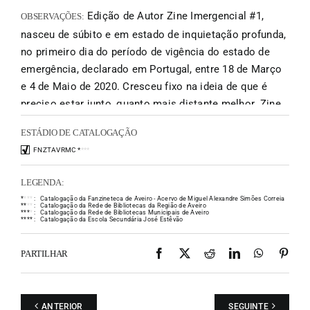
Edição de Autor Zine Imergencial #1,
OBSERVAÇÕES:
nasceu de súbito e em estado de inquietação profunda,
no primeiro dia do período de vigência do estado de
emergência, declarado em Portugal, entre 18 de Março
e 4 de Maio de 2020. Cresceu fixo na ideia de que é
preciso estar junto, quanto mais distante melhor. Zine
Imergencial #1, é uma edição de Autor,
ESTÁDIO DE CATALOGAÇÃO
simultaneamente, singular e coletiva, na medida em
FNZTAVRMC
*
*
*
*
que, para além do próprio contributo imagético de Mide
Plácido, contou com contributos vários de amantes das
LEGENDA:
Artes Visuais e da Escrita; bem como, das vontades
*
*
*
*
:
Catalogação da Fanzineteca de Aveiro - Acervo de Miguel Alexandre Simões Correia
firmes de algumas pessoas, em participar no projeto
*
*
*
*
:
Catalogação da Rede de Bibliotecas da Região de Aveiro
*
*
*
*
:
Catalogação da Rede de Bibliotecas Municipais de Aveiro
*
*
*
*
:
Catalogação da Escola Secundária José Estêvão
(sem seleção). No total, 26 pessoas, de Portugal, mas
também, de Espanha, da Alemanha e de Brasil,
Facebook
X
Reddit
LinkedIn
WhatsAp
Pint
PARTILHAR
responderam à chamada lançada através das redes
sociais. Zine Imergencial #1, é uma edição print-on-
demand, com 45 páginas numeradas, impressas sobre
ANTERIOR
SEGUINTE