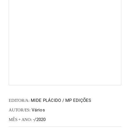
FANZIN
EN
PT
MIDE PLÁCIDO / MP EDIÇÕES
EDITOR/A:
Vários
AUTOR/ES:
-/2020
MÊS + ANO: