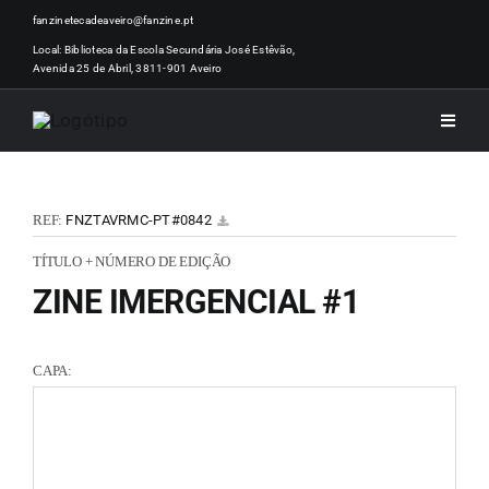
Skip
fanzinetecadeaveiro@fanzine.pt
to
Local: Biblioteca da Escola Secundária José Estêvão,
Avenida 25 de Abril, 3811-901 Aveiro
content
Toggle
Naviga
INÍCI
REF:
FNZTAVRMC-PT#0842
NOTÍ
TÍTULO + NÚMERO DE EDIÇÃO
ZINE IMERGENCIAL #1
ARTI
CAPA:
ACER
ZINEM