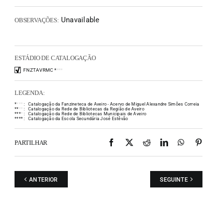
Unavailable
OBSERVAÇÕES:
ESTÁDIO DE CATALOGAÇÃO
FNZTAVRMC
*
*
*
*
LEGENDA:
*
*
*
*
:
Catalogação da Fanzineteca de Aveiro - Acervo de Miguel Alexandre Simões Correia
*
*
*
*
:
Catalogação da Rede de Bibliotecas da Região de Aveiro
*
*
*
*
:
Catalogação da Rede de Bibliotecas Municipais de Aveiro
*
*
*
*
:
Catalogação da Escola Secundária José Estêvão
Facebook
X
Reddit
LinkedIn
WhatsAp
Pint
PARTILHAR
ANTERIOR
SEGUINTE