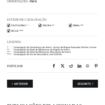
Rara
OBSERVAÇÕES:
ESTÁDIO DE CATALOGAÇÃO
FNZTAVRMC
*
*
*
*
RBCIRA
*
*
*
*
RBMA
*
*
*
*
BESJE
*
*
*
*
LEGENDA:
*
*
*
*
:
Catalogação da Fanzineteca de Aveiro - Acervo de Miguel Alexandre Simões Correia
*
*
*
*
:
Catalogação da Rede de Bibliotecas da Região de Aveiro
*
*
*
*
:
Catalogação da Rede de Bibliotecas Municipais de Aveiro
*
*
*
*
:
Catalogação da Escola Secundária José Estêvão
Facebook
X
Reddit
LinkedIn
WhatsAp
Pint
PARTILHAR
ANTERIOR
SEGUINTE