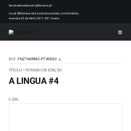
Skip
fanzinetecadeaveiro@fanzine.pt
to
Local: Biblioteca da Escola Secundária José Estêvão,
Avenida 25 de Abril, 3811-901 Aveiro
content
Toggle
Naviga
INÍCI
REF:
FNZTAVRMC-PT#0032
NOTÍ
TÍTULO + NÚMERO DE EDIÇÃO
A LINGUA #4
ARTI
CAPA:
ACER
ZINEM