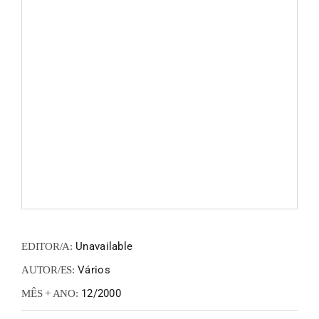
FANZIN
EN
PT
Unavailable
EDITOR/A:
Vários
AUTOR/ES:
12/2000
MÊS + ANO: