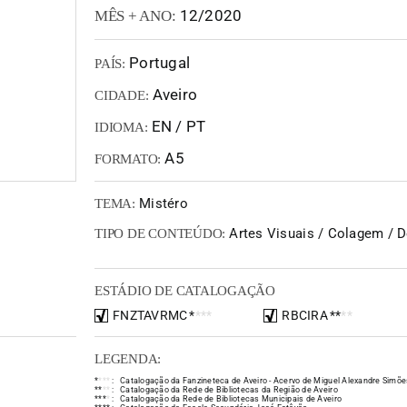
12/2020
MÊS + ANO:
Portugal
PAÍS:
Aveiro
CIDADE:
EN / PT
IDIOMA:
A5
FORMATO:
Mistéro
TEMA:
Artes Visuais / Colagem / D
TIPO DE CONTEÚDO:
ESTÁDIO DE CATALOGAÇÃO
FNZTAVRMC
*
*
*
*
RBCIRA
*
*
*
*
LEGENDA:
*
*
*
*
:
Catalogação da Fanzineteca de Aveiro - Acervo de Miguel Alexandre Simõe
*
*
*
*
:
Catalogação da Rede de Bibliotecas da Região de Aveiro
*
*
*
*
:
Catalogação da Rede de Bibliotecas Municipais de Aveiro