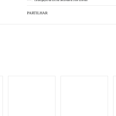
*
*
*
*
:
Catalogação da Escola Secundária José Estêvão
PARTILHAR