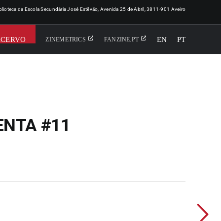
iblioteca da Escola Secundária José Estêvão, Avenida 25 de Abril, 3811-901 Aveiro
ACERVO
EN
PT
ZINEMETRICS
FANZINE.PT
ENTA #11