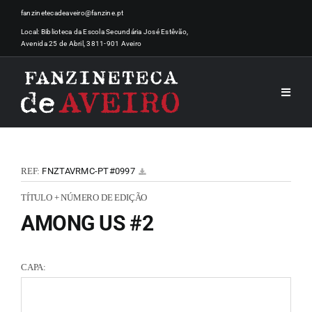
Skip
fanzinetecadeaveiro@fanzine.pt
to
Local: Biblioteca da Escola Secundária José Estêvão,
Avenida 25 de Abril, 3811-901 Aveiro
content
Toggle
Naviga
INÍCI
REF:
FNZTAVRMC-PT#0997
NOTÍ
TÍTULO + NÚMERO DE EDIÇÃO
AMONG US #2
ARTI
CAPA:
ACER