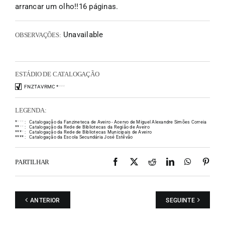
arrancar um olho!!16 páginas.
Unavailable
OBSERVAÇÕES:
ESTÁDIO DE CATALOGAÇÃO
FNZTAVRMC
*
*
*
*
LEGENDA:
*
*
*
*
:
Catalogação da Fanzineteca de Aveiro - Acervo de Miguel Alexandre Simões Correia
*
*
*
*
:
Catalogação da Rede de Bibliotecas da Região de Aveiro
*
*
*
*
:
Catalogação da Rede de Bibliotecas Municipais de Aveiro
*
*
*
*
:
Catalogação da Escola Secundária José Estêvão
Facebook
X
Reddit
LinkedIn
WhatsAp
Pint
PARTILHAR
ANTERIOR
SEGUINTE