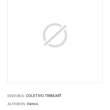
ZINEM
FANZIN
EN
PT
COLETIVO TRIBEART
EDITOR/A:
Vários
AUTOR/ES: