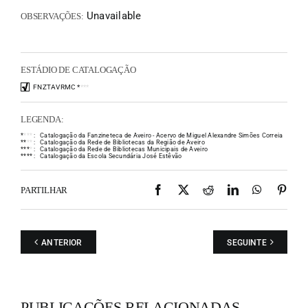
Unavailable
OBSERVAÇÕES:
ESTÁDIO DE CATALOGAÇÃO
FNZTAVRMC
*
*
*
*
LEGENDA:
*
*
*
*
:
Catalogação da Fanzineteca de Aveiro - Acervo de Miguel Alexandre Simões Correia
*
*
*
*
:
Catalogação da Rede de Bibliotecas da Região de Aveiro
*
*
*
*
:
Catalogação da Rede de Bibliotecas Municipais de Aveiro
*
*
*
*
:
Catalogação da Escola Secundária José Estêvão
Facebook
X
Reddit
LinkedIn
WhatsAp
Pint
PARTILHAR
ANTERIOR
SEGUINTE
PUBLICAÇÕES RELACIONADAS