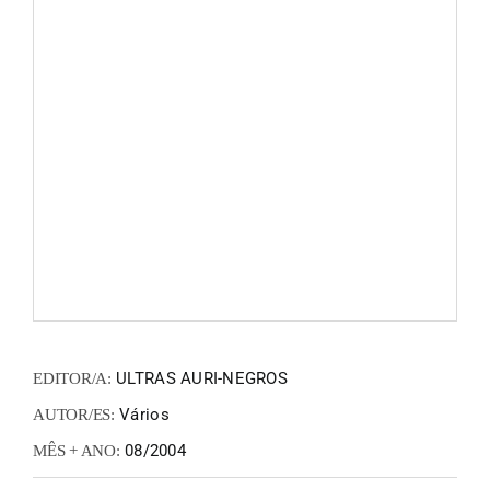
FANZIN
EN
PT
ULTRAS AURI-NEGROS
EDITOR/A:
Vários
AUTOR/ES:
08/2004
MÊS + ANO: