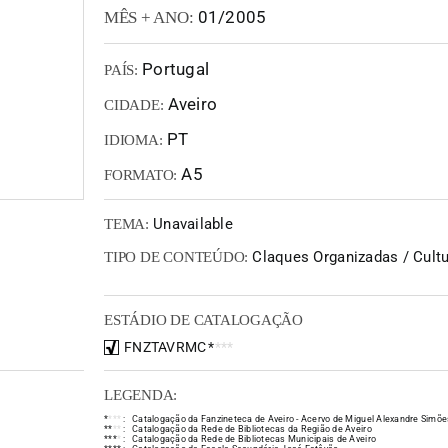
01/2005
MÊS + ANO:
Portugal
PAÍS:
Aveiro
CIDADE:
PT
IDIOMA:
A5
FORMATO:
Unavailable
TEMA:
Claques Organizadas / Cultur
TIPO DE CONTEÚDO:
ESTÁDIO DE CATALOGAÇÃO
FNZTAVRMC
*
*
*
*
LEGENDA:
*
*
*
*
:
Catalogação da Fanzineteca de Aveiro - Acervo de Miguel Alexandre Simõe
*
*
*
*
:
Catalogação da Rede de Bibliotecas da Região de Aveiro
*
*
*
*
:
Catalogação da Rede de Bibliotecas Municipais de Aveiro