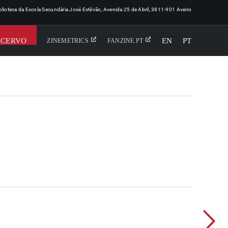
iblioteca da Escola Secundária José Estêvão, Avenida 25 de Abril, 3811-901 Aveiro
ACERVO
EN
PT
ZINEMETRICS
FANZINE.PT