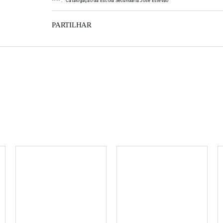
*
*
*
*
:
Catalogação da Escola Secundária José Estêvão
PARTILHAR