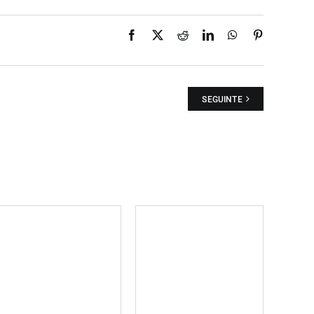
Facebook
X
Reddit
LinkedIn
WhatsApp
Pinterest
SEGUINTE