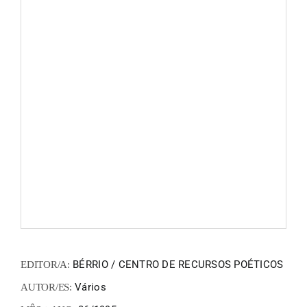
FANZIN
EN
PT
BÉRRIO / CENTRO DE RECURSOS POÉTICOS
EDITOR/A:
Vários
AUTOR/ES: