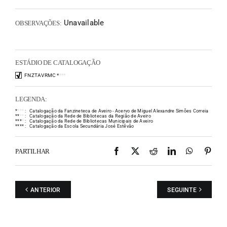
Unavailable
OBSERVAÇÕES:
ESTÁDIO DE CATALOGAÇÃO
FNZTAVRMC
*
*
*
*
LEGENDA:
*
*
*
*
:
Catalogação da Fanzineteca de Aveiro - Acervo de Miguel Alexandre Simões Correia
*
*
*
*
:
Catalogação da Rede de Bibliotecas da Região de Aveiro
*
*
*
*
:
Catalogação da Rede de Bibliotecas Municipais de Aveiro
*
*
*
*
:
Catalogação da Escola Secundária José Estêvão
Facebook
X
Reddit
LinkedIn
WhatsAp
Pint
PARTILHAR
ANTERIOR
SEGUINTE