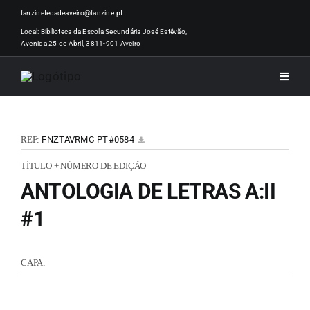
Skip
fanzinetecadeaveiro@fanzine.pt
to
Local: Biblioteca da Escola Secundária José Estêvão,
Avenida 25 de Abril, 3811-901 Aveiro
content
Toggle
Naviga
INÍCI
REF:
FNZTAVRMC-PT#0584
NOTÍ
TÍTULO + NÚMERO DE EDIÇÃO
ANTOLOGIA DE LETRAS A:II
ARTI
#1
ACER
CAPA:
ZINEM