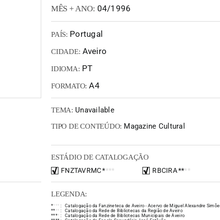
04/1996
MÊS + ANO:
Portugal
PAÍS:
Aveiro
CIDADE:
PT
IDIOMA:
A4
FORMATO:
Unavailable
TEMA:
Magazine Cultural
TIPO DE CONTEÚDO:
ESTÁDIO DE CATALOGAÇÃO
FNZTAVRMC
*
*
*
*
RBCIRA
*
*
*
*
LEGENDA:
*
*
*
*
:
Catalogação da Fanzineteca de Aveiro - Acervo de Miguel Alexandre Simõe
*
*
*
*
:
Catalogação da Rede de Bibliotecas da Região de Aveiro
*
*
*
*
:
Catalogação da Rede de Bibliotecas Municipais de Aveiro