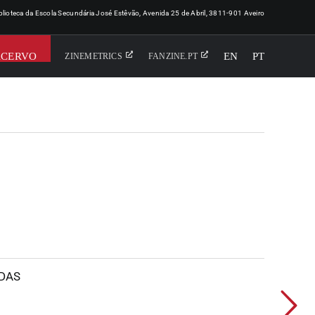
iblioteca da Escola Secundária José Estêvão, Avenida 25 de Abril, 3811-901 Aveiro
ACERVO
EN
PT
ZINEMETRICS
FANZINE.PT
DAS