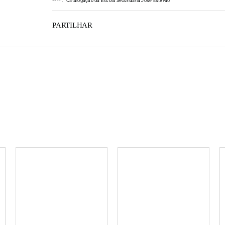
*
*
*
*
:
Catalogação da Escola Secundária José Estêvão
PARTILHAR