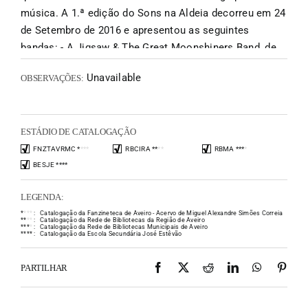
música. A 1.ª edição do Sons na Aldeia decorreu em 24
de Setembro de 2016 e apresentou as seguintes
bandas: - A Jigsaw & The Great Moonshiners Band, de
Coimbra; e - Recanto, de Almada. A 2.ª edição do
Unavailable
OBSERVAÇÕES:
evento, contou com a presença dos belgas Coffee Or
Not e dos lisboetas Alma Mater Society. Por ocasião
do lançamento deste fanzine a 09 de Dezembro de
ESTÁDIO DE CATALOGAÇÃO
2017, decorreu a 3.º edição do Sons na Aldeia, com as
bandas nacionais LUR LUR e IAMTHESHADOW. O
FNZTAVRMC
*
*
*
*
RBCIRA
*
*
*
*
RBMA
*
*
*
*
BESJE
*
*
*
*
CoopAzine apresenta breves biografias das bandas
participantes no Sons na Aldeia, a respetiva discografia
LEGENDA:
detalhada e fotografias dos concertos realizados."
*
*
*
*
:
Catalogação da Fanzineteca de Aveiro - Acervo de Miguel Alexandre Simões Correia
Textos de Erradiador no Blog "My Nation Underground"
*
*
*
*
:
Catalogação da Rede de Bibliotecas da Região de Aveiro
*
*
*
*
:
Catalogação da Rede de Bibliotecas Municipais de Aveiro
*
*
*
*
:
Catalogação da Escola Secundária José Estêvão
Facebook
X
Reddit
LinkedIn
WhatsAp
Pint
PARTILHAR