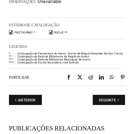
Unavailable
OBSERVAÇÕES:
ESTÁDIO DE CATALOGAÇÃO
FNZTAVRMC
*
*
*
*
BESJE
*
*
*
*
LEGENDA:
*
*
*
*
:
Catalogação da Fanzineteca de Aveiro - Acervo de Miguel Alexandre Simões Correia
*
*
*
*
:
Catalogação da Rede de Bibliotecas da Região de Aveiro
*
*
*
*
:
Catalogação da Rede de Bibliotecas Municipais de Aveiro
*
*
*
*
:
Catalogação da Escola Secundária José Estêvão
Facebook
X
Reddit
LinkedIn
WhatsAp
Pint
PARTILHAR
ANTERIOR
SEGUINTE
PUBLICAÇÕES RELACIONADAS