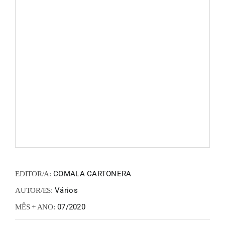
FANZIN
EN
PT
COMALA CARTONERA
EDITOR/A:
Vários
AUTOR/ES:
07/2020
MÊS + ANO: