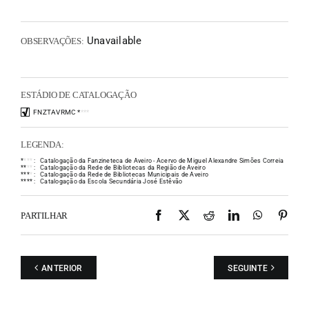
Unavailable
OBSERVAÇÕES:
ESTÁDIO DE CATALOGAÇÃO
FNZTAVRMC
*
*
*
*
LEGENDA:
*
*
*
*
:
Catalogação da Fanzineteca de Aveiro - Acervo de Miguel Alexandre Simões Correia
*
*
*
*
:
Catalogação da Rede de Bibliotecas da Região de Aveiro
*
*
*
*
:
Catalogação da Rede de Bibliotecas Municipais de Aveiro
*
*
*
*
:
Catalogação da Escola Secundária José Estêvão
Facebook
X
Reddit
LinkedIn
WhatsAp
Pint
PARTILHAR
ANTERIOR
SEGUINTE