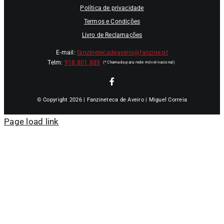
Política de privacidade
Termos e Condições
Livro de Reclamações
E-mail:
fanzinetecadeaveiro@fanzine.pt
Telm:
918 801 889
© Copyright 2026 | Fanzineteca de Aveiro | Miguel Correia
Page load link