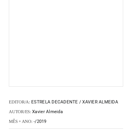
FANZIN
EN
PT
ESTRELA DECADENTE / XAVIER ALMEIDA
EDITOR/A:
Xavier Almeida
AUTOR/ES:
-/2019
MÊS + ANO: