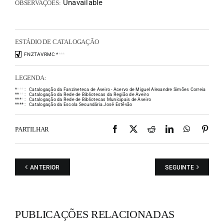
Unavailable
OBSERVAÇÕES:
ESTÁDIO DE CATALOGAÇÃO
FNZTAVRMC
*
*
*
*
LEGENDA:
*
*
*
*
:
Catalogação da Fanzineteca de Aveiro - Acervo de Miguel Alexandre Simões Correia
*
*
*
*
:
Catalogação da Rede de Bibliotecas da Região de Aveiro
*
*
*
*
:
Catalogação da Rede de Bibliotecas Municipais de Aveiro
*
*
*
*
:
Catalogação da Escola Secundária José Estêvão
Facebook
X
Reddit
LinkedIn
WhatsAp
Pint
PARTILHAR
ANTERIOR
SEGUINTE
PUBLICAÇÕES RELACIONADAS