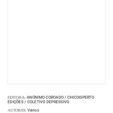
FANZIN
EN
PT
ANÓNIMO COROADO / CHICOISPERTO
EDITOR/A:
EDIÇÕES / COLETIVO DEPRESSIVO
Vários
AUTOR/ES: