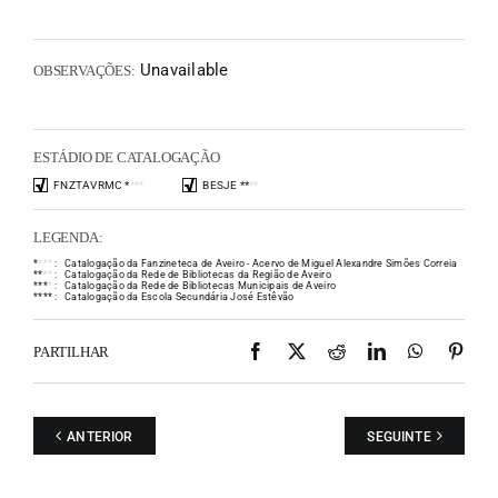
Unavailable
OBSERVAÇÕES:
ESTÁDIO DE CATALOGAÇÃO
FNZTAVRMC
*
*
*
*
BESJE
*
*
*
*
LEGENDA:
*
*
*
*
:
Catalogação da Fanzineteca de Aveiro - Acervo de Miguel Alexandre Simões Correia
*
*
*
*
:
Catalogação da Rede de Bibliotecas da Região de Aveiro
*
*
*
*
:
Catalogação da Rede de Bibliotecas Municipais de Aveiro
*
*
*
*
:
Catalogação da Escola Secundária José Estêvão
Facebook
X
Reddit
LinkedIn
WhatsAp
Pint
PARTILHAR
ANTERIOR
SEGUINTE