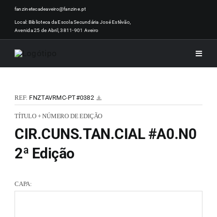
Skip
fanzinetecadeaveiro@fanzine.pt
to
Local: Biblioteca da Escola Secundária José Estêvão,
Avenida 25 de Abril, 3811-901 Aveiro
content
Toggle
Naviga
INÍCI
REF:
FNZTAVRMC-PT#0382
NOTÍ
TÍTULO + NÚMERO DE EDIÇÃO
CIR.CUNS.TAN.CIAL #A0.N0
ARTI
2ª Edição
ACER
CAPA:
ZINEM