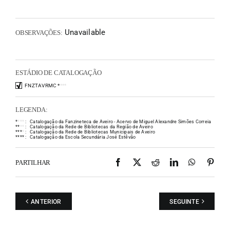
Unavailable
OBSERVAÇÕES:
ESTÁDIO DE CATALOGAÇÃO
FNZTAVRMC
*
*
*
*
LEGENDA:
*
*
*
*
:
Catalogação da Fanzineteca de Aveiro - Acervo de Miguel Alexandre Simões Correia
*
*
*
*
:
Catalogação da Rede de Bibliotecas da Região de Aveiro
*
*
*
*
:
Catalogação da Rede de Bibliotecas Municipais de Aveiro
*
*
*
*
:
Catalogação da Escola Secundária José Estêvão
Facebook
X
Reddit
LinkedIn
WhatsAp
Pint
PARTILHAR
ANTERIOR
SEGUINTE