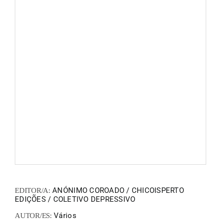
FANZIN
EN
PT
ANÓNIMO COROADO / CHICOISPERTO
EDITOR/A:
EDIÇÕES / COLETIVO DEPRESSIVO
Vários
AUTOR/ES: