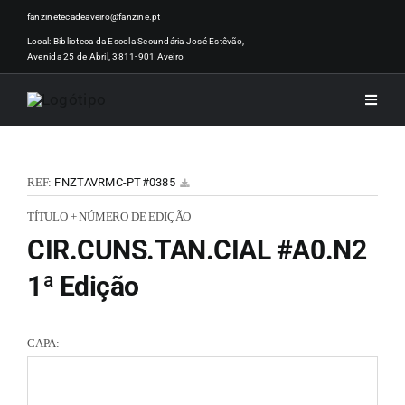
Skip
fanzinetecadeaveiro@fanzine.pt
to
Local: Biblioteca da Escola Secundária José Estêvão,
Avenida 25 de Abril, 3811-901 Aveiro
content
Toggle
Naviga
INÍCI
REF:
FNZTAVRMC-PT#0385
NOTÍ
TÍTULO + NÚMERO DE EDIÇÃO
CIR.CUNS.TAN.CIAL #A0.N2
ARTI
1ª Edição
ACER
CAPA:
ZINEM