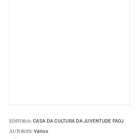
ZINEM
FANZI
EN
PT
CASA DA CULTURA DA JUVENTUDE FAOJ
EDITOR/A:
Vários
AUTOR/ES: