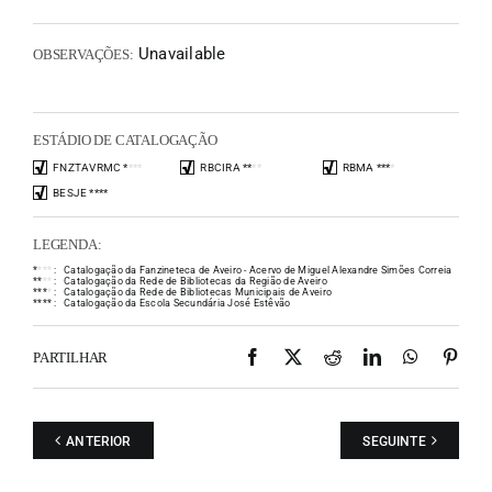
Unavailable
OBSERVAÇÕES:
ESTÁDIO DE CATALOGAÇÃO
FNZTAVRMC
*
*
*
*
RBCIRA
*
*
*
*
RBMA
*
*
*
*
BESJE
*
*
*
*
LEGENDA:
*
*
*
*
:
Catalogação da Fanzineteca de Aveiro - Acervo de Miguel Alexandre Simões Correia
*
*
*
*
:
Catalogação da Rede de Bibliotecas da Região de Aveiro
*
*
*
*
:
Catalogação da Rede de Bibliotecas Municipais de Aveiro
*
*
*
*
:
Catalogação da Escola Secundária José Estêvão
Facebook
X
Reddit
LinkedIn
WhatsAp
Pint
PARTILHAR
ANTERIOR
SEGUINTE