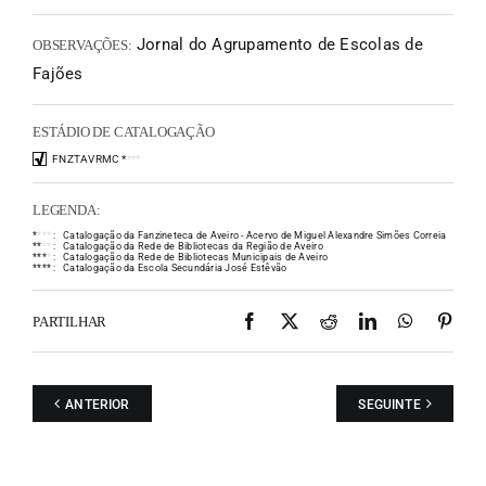
Jornal do Agrupamento de Escolas de
OBSERVAÇÕES:
Fajões
ESTÁDIO DE CATALOGAÇÃO
FNZTAVRMC
*
*
*
*
LEGENDA:
*
*
*
*
:
Catalogação da Fanzineteca de Aveiro - Acervo de Miguel Alexandre Simões Correia
*
*
*
*
:
Catalogação da Rede de Bibliotecas da Região de Aveiro
*
*
*
*
:
Catalogação da Rede de Bibliotecas Municipais de Aveiro
*
*
*
*
:
Catalogação da Escola Secundária José Estêvão
Facebook
X
Reddit
LinkedIn
WhatsAp
Pint
PARTILHAR
ANTERIOR
SEGUINTE