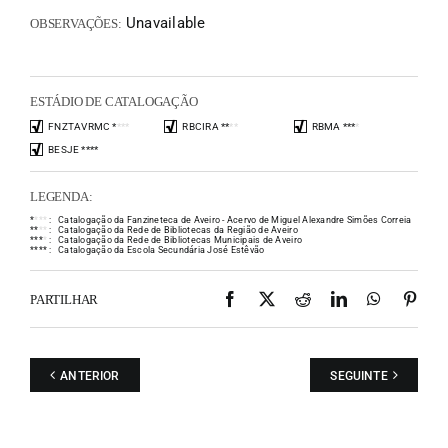
Unavailable
OBSERVAÇÕES:
ESTÁDIO DE CATALOGAÇÃO
FNZTAVRMC
*
*
*
*
RBCIRA
*
*
*
*
RBMA
*
*
*
*
BESJE
*
*
*
*
LEGENDA:
*
*
*
*
:
Catalogação da Fanzineteca de Aveiro - Acervo de Miguel Alexandre Simões Correia
*
*
*
*
:
Catalogação da Rede de Bibliotecas da Região de Aveiro
*
*
*
*
:
Catalogação da Rede de Bibliotecas Municipais de Aveiro
*
*
*
*
:
Catalogação da Escola Secundária José Estêvão
Facebook
X
Reddit
LinkedIn
WhatsAp
Pint
PARTILHAR
ANTERIOR
SEGUINTE