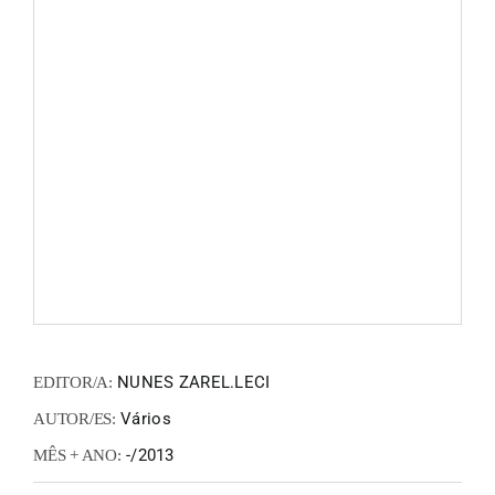
FANZIN
EN
PT
NUNES ZAREL.LECI
EDITOR/A:
Vários
AUTOR/ES:
-/2013
MÊS + ANO: