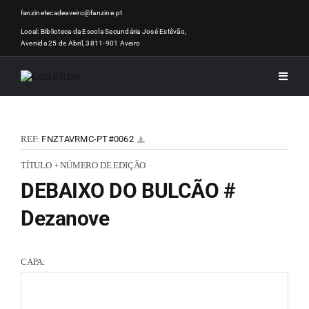
Skip
fanzinetecadeaveiro@fanzine.pt
to
Local: Biblioteca da Escola Secundária José Estêvão,
Avenida 25 de Abril, 3811-901 Aveiro
content
Toggle
Naviga
INÍCI
REF:
FNZTAVRMC-PT#0062
NOTÍ
TÍTULO + NÚMERO DE EDIÇÃO
DEBAIXO DO BULCÃO #
ARTI
Dezanove
ACER
CAPA:
ZINEM