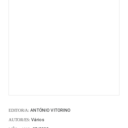
FANZIN
EN
PT
ANTÓNIO VITORINO
EDITOR/A:
Vários
AUTOR/ES: