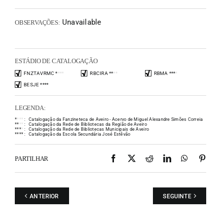
Unavailable
OBSERVAÇÕES:
ESTÁDIO DE CATALOGAÇÃO
FNZTAVRMC
*
*
*
*
RBCIRA
*
*
*
*
RBMA
*
*
*
*
BESJE
*
*
*
*
LEGENDA:
*
*
*
*
:
Catalogação da Fanzineteca de Aveiro - Acervo de Miguel Alexandre Simões Correia
*
*
*
*
:
Catalogação da Rede de Bibliotecas da Região de Aveiro
*
*
*
*
:
Catalogação da Rede de Bibliotecas Municipais de Aveiro
*
*
*
*
:
Catalogação da Escola Secundária José Estêvão
Facebook
X
Reddit
LinkedIn
WhatsAp
Pint
PARTILHAR
ANTERIOR
SEGUINTE