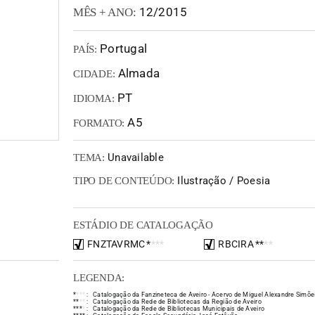
12/2015
MÊS + ANO:
Portugal
PAÍS:
Almada
CIDADE:
PT
IDIOMA:
A5
FORMATO:
Unavailable
TEMA:
Ilustração / Poesia
TIPO DE CONTEÚDO:
ESTÁDIO DE CATALOGAÇÃO
FNZTAVRMC
*
*
*
*
RBCIRA
*
*
*
*
LEGENDA:
*
*
*
*
:
Catalogação da Fanzineteca de Aveiro - Acervo de Miguel Alexandre Simõe
*
*
*
*
:
Catalogação da Rede de Bibliotecas da Região de Aveiro
*
*
*
*
:
Catalogação da Rede de Bibliotecas Municipais de Aveiro