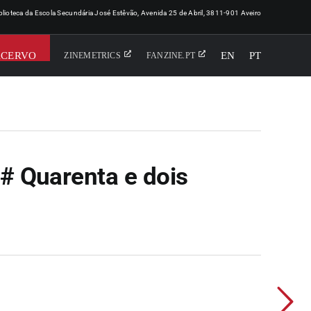
iblioteca da Escola Secundária José Estêvão, Avenida 25 de Abril, 3811-901 Aveiro
ACERVO
EN
PT
ZINEMETRICS
FANZINE.PT
 Quarenta e dois