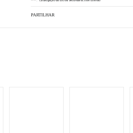
*
*
*
*
:
Catalogação da Escola Secundária José Estêvão
PARTILHAR