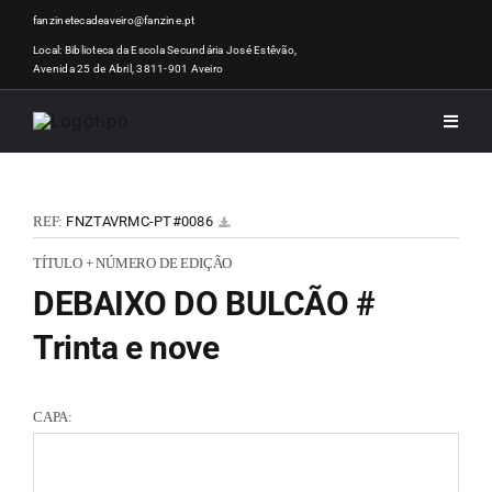
Skip
fanzinetecadeaveiro@fanzine.pt
to
Local: Biblioteca da Escola Secundária José Estêvão,
Avenida 25 de Abril, 3811-901 Aveiro
content
Toggle
Naviga
INÍCI
REF:
FNZTAVRMC-PT#0086
NOTÍ
TÍTULO + NÚMERO DE EDIÇÃO
DEBAIXO DO BULCÃO #
ARTI
Trinta e nove
ACER
CAPA:
ZINEM