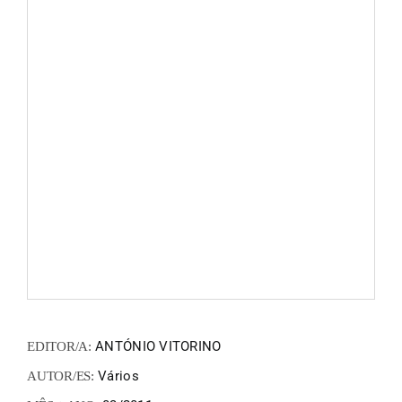
FANZIN
EN
PT
ANTÓNIO VITORINO
EDITOR/A:
Vários
AUTOR/ES: