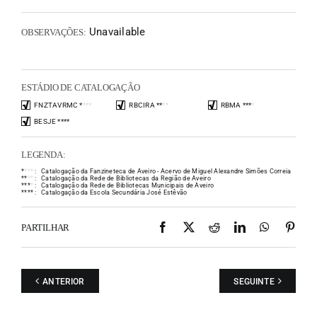
Unavailable
OBSERVAÇÕES:
ESTÁDIO DE CATALOGAÇÃO
FNZTAVRMC
*
*
*
*
RBCIRA
*
*
*
*
RBMA
*
*
*
*
BESJE
*
*
*
*
LEGENDA:
*
*
*
*
:
Catalogação da Fanzineteca de Aveiro - Acervo de Miguel Alexandre Simões Correia
*
*
*
*
:
Catalogação da Rede de Bibliotecas da Região de Aveiro
*
*
*
*
:
Catalogação da Rede de Bibliotecas Municipais de Aveiro
*
*
*
*
:
Catalogação da Escola Secundária José Estêvão
Facebook
X
Reddit
LinkedIn
WhatsAp
Pint
PARTILHAR
ANTERIOR
SEGUINTE