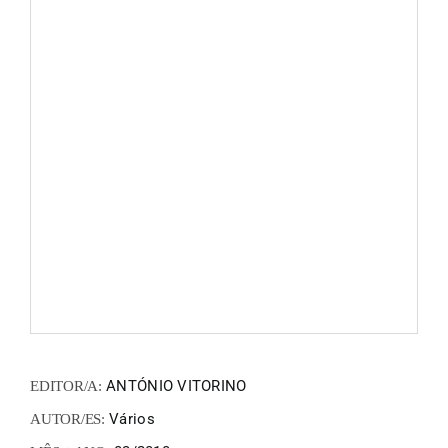
FANZIN
EN
PT
ANTÓNIO VITORINO
EDITOR/A:
Vários
AUTOR/ES: