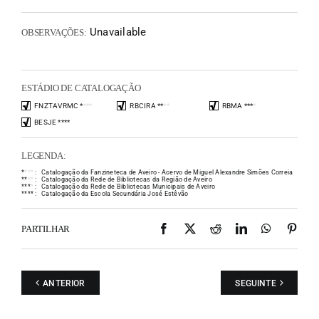
Unavailable
OBSERVAÇÕES:
ESTÁDIO DE CATALOGAÇÃO
FNZTAVRMC
*
*
*
*
RBCIRA
*
*
*
*
RBMA
*
*
*
*
BESJE
*
*
*
*
LEGENDA:
*
*
*
*
:
Catalogação da Fanzineteca de Aveiro - Acervo de Miguel Alexandre Simões Correia
*
*
*
*
:
Catalogação da Rede de Bibliotecas da Região de Aveiro
*
*
*
*
:
Catalogação da Rede de Bibliotecas Municipais de Aveiro
*
*
*
*
:
Catalogação da Escola Secundária José Estêvão
Facebook
X
Reddit
LinkedIn
WhatsAp
Pint
PARTILHAR
ANTERIOR
SEGUINTE