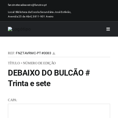
Skip
fanzinetecadeaveiro@fanzine.pt
to
Local: Biblioteca da Escola Secundária José Estêvão,
Avenida 25 de Abril, 3811-901 Aveiro
content
Toggle
Naviga
INÍCI
REF:
FNZTAVRMC-PT#0083
NOTÍ
TÍTULO + NÚMERO DE EDIÇÃO
DEBAIXO DO BULCÃO #
ARTI
Trinta e sete
ACER
CAPA:
ZINEM