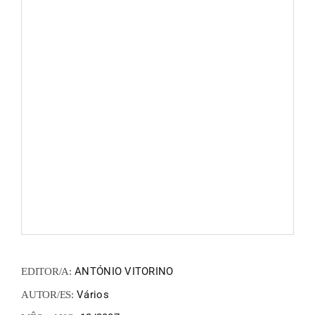
FANZIN
EN
PT
ANTÓNIO VITORINO
EDITOR/A:
Vários
AUTOR/ES: