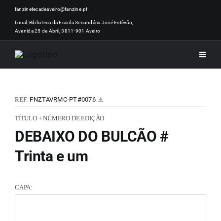
Skip
fanzinetecadeaveiro@fanzine.pt
to
Local: Biblioteca da Escola Secundária José Estêvão,
Avenida 25 de Abril, 3811-901 Aveiro
content
Toggle
Naviga
INÍCI
REF:
FNZTAVRMC-PT#0076
NOTÍ
TÍTULO + NÚMERO DE EDIÇÃO
DEBAIXO DO BULCÃO #
ARTI
Trinta e um
ACER
CAPA:
ZINEM