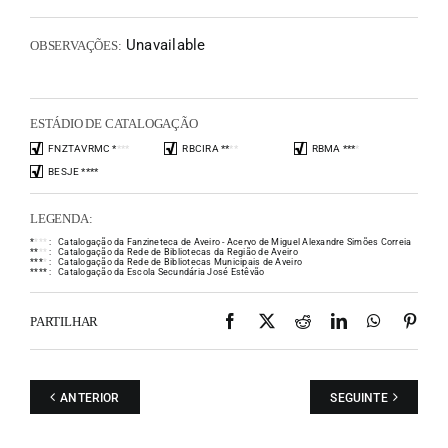
Unavailable
OBSERVAÇÕES:
ESTÁDIO DE CATALOGAÇÃO
FNZTAVRMC
*
*
*
*
RBCIRA
*
*
*
*
RBMA
*
*
*
*
BESJE
*
*
*
*
LEGENDA:
*
*
*
*
:
Catalogação da Fanzineteca de Aveiro - Acervo de Miguel Alexandre Simões Correia
*
*
*
*
:
Catalogação da Rede de Bibliotecas da Região de Aveiro
*
*
*
*
:
Catalogação da Rede de Bibliotecas Municipais de Aveiro
*
*
*
*
:
Catalogação da Escola Secundária José Estêvão
Facebook
X
Reddit
LinkedIn
WhatsAp
Pint
PARTILHAR
ANTERIOR
SEGUINTE