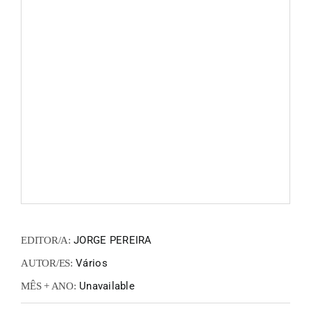
FANZIN
EN
PT
JORGE PEREIRA
EDITOR/A:
Vários
AUTOR/ES:
Unavailable
MÊS + ANO: