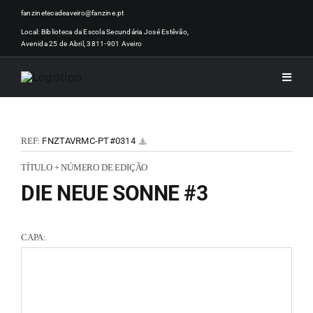
Skip
fanzinetecadeaveiro@fanzine.pt
to
Local: Biblioteca da Escola Secundária José Estêvão,
Avenida 25 de Abril, 3811-901 Aveiro
content
Toggle
Naviga
INÍCI
REF:
FNZTAVRMC-PT#0314
NOTÍ
TÍTULO + NÚMERO DE EDIÇÃO
DIE NEUE SONNE #3
ARTI
CAPA:
ACER
ZINEM