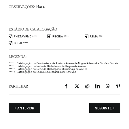
Raro
OBSERVAÇÕES:
ESTÁDIO DE CATALOGAÇÃO
FNZTAVRMC
*
*
*
*
RBCIRA
*
*
*
*
RBMA
*
*
*
*
BESJE
*
*
*
*
LEGENDA:
*
*
*
*
:
Catalogação da Fanzineteca de Aveiro - Acervo de Miguel Alexandre Simões Correia
*
*
*
*
:
Catalogação da Rede de Bibliotecas da Região de Aveiro
*
*
*
*
:
Catalogação da Rede de Bibliotecas Municipais de Aveiro
*
*
*
*
:
Catalogação da Escola Secundária José Estêvão
Facebook
X
Reddit
LinkedIn
WhatsAp
Pint
PARTILHAR
ANTERIOR
SEGUINTE