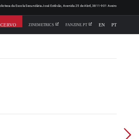
iblioteca da Escola Secundária José Estêvão, Avenida 25 de Abril, 3811-901 Aveiro
ACERVO
EN
PT
ZINEMETRICS
FANZINE.PT