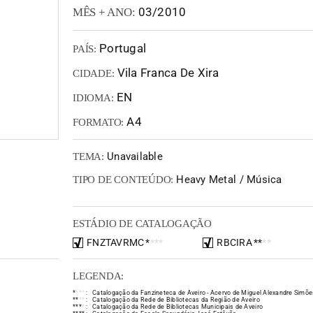
03/2010
MÊS + ANO:
Portugal
PAÍS:
Vila Franca De Xira
CIDADE:
EN
IDIOMA:
A4
FORMATO:
Unavailable
TEMA:
Heavy Metal / Música
TIPO DE CONTEÚDO:
ESTÁDIO DE CATALOGAÇÃO
FNZTAVRMC
*
*
*
*
RBCIRA
*
*
*
*
LEGENDA:
*
*
*
*
:
Catalogação da Fanzineteca de Aveiro - Acervo de Miguel Alexandre Simõe
*
*
*
*
:
Catalogação da Rede de Bibliotecas da Região de Aveiro
*
*
*
*
:
Catalogação da Rede de Bibliotecas Municipais de Aveiro