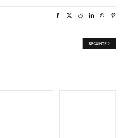
Facebook
X
Reddit
LinkedIn
WhatsApp
Pinterest
SEGUINTE