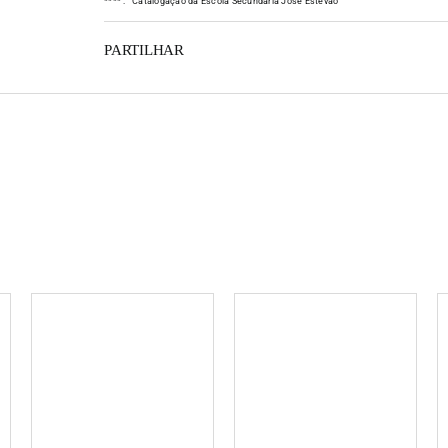
*
*
*
*
:
Catalogação da Escola Secundária José Estêvão
PARTILHAR