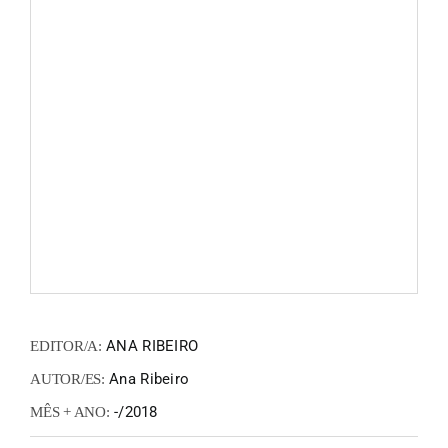
FANZIN
EN
PT
ANA RIBEIRO
EDITOR/A:
Ana Ribeiro
AUTOR/ES:
-/2018
MÊS + ANO: