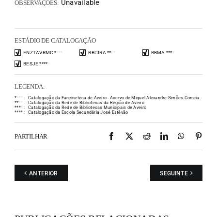
Unavailable
OBSERVAÇÕES:
ESTÁDIO DE CATALOGAÇÃO
FNZTAVRMC
*
*
*
*
RBCIRA
*
*
*
*
RBMA
*
*
*
*
BESJE
*
*
*
*
LEGENDA:
*
*
*
*
:
Catalogação da Fanzineteca de Aveiro - Acervo de Miguel Alexandre Simões Correia
*
*
*
*
:
Catalogação da Rede de Bibliotecas da Região de Aveiro
*
*
*
*
:
Catalogação da Rede de Bibliotecas Municipais de Aveiro
*
*
*
*
:
Catalogação da Escola Secundária José Estêvão
Facebook
X
Reddit
LinkedIn
WhatsAp
Pint
PARTILHAR
ANTERIOR
SEGUINTE